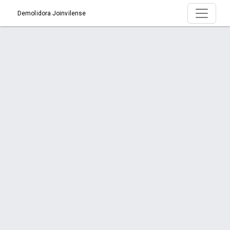
Demolidora Joinvilense
Produto > Portões em Alumínio
Início
Produto